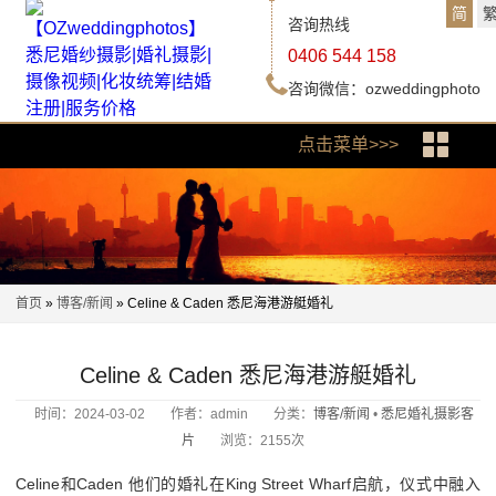
简
咨询热线
0406 544 158
咨询微信：ozweddingphoto
点击菜单>>>
首页
»
博客/新闻
» Celine & Caden 悉尼海港游艇婚礼
Celine & Caden 悉尼海港游艇婚礼
时间：2024-03-02
作者：admin
分类：
博客/新闻
•
悉尼婚礼摄影客
片
浏览：2155次
Celine和Caden 他们的婚礼在King Street Wharf启航，仪式中融入